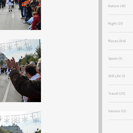
Nature
(41)
Night
(21)
Places
(84)
Sports
(1)
Still Life
(1)
Travel
(35)
Various
(13)