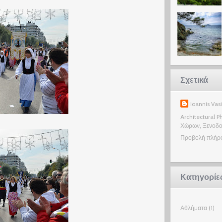
Σχετικά
Ioannis Vasi
Architectural 
Χώρων, Ξενοδοχ
Προβολή πλήρ
Κατηγορίε
Αθλήματα
(1)