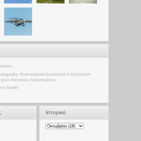
lakakis
Photography. Φωτογράφηση Εσωτερικών & Εξωτερικών
είων, Κατοικιών, Καταστημάτων.
ους προφίλ
ς
Ιστορικό