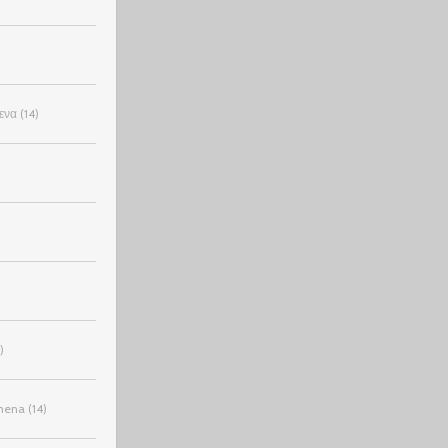
ενα
(14)
)
mena
(14)