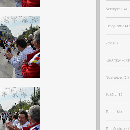
Διάφορες
(14)
Εκδηλώσεις
(47
Ζώα
(8)
Καλλιτεχνικά
(2
Νυχτερινές
(21)
Ταξίδια
(35)
Τοπία
(83)
Τοποθεσίες
(86