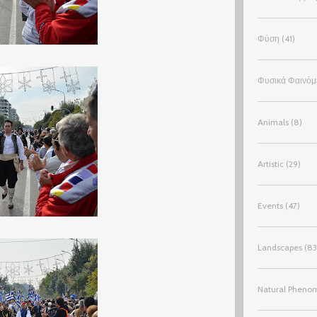
Φύση
(41)
Φυσικά Φαινόμ
Animals
(8)
Artistic
(29)
Events
(47)
Landscapes
(83
Natural Pheno