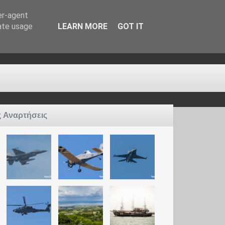
er-agent
rate usage
LEARN MORE
GOT IT
ς Αναρτήσεις